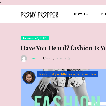
;
HOW TO
PH
Posted
January 28, 2016
on
Have You Heard? fashion Is Y
,
admin
News
Technology