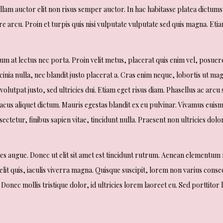
ullam auctor elit non risus semper auctor. In hac habitasse platea dictum
arcu. Proin et turpis quis nisi vulputate vulputate sed quis magna. Etia
m at lectus nec porta. Proin velit metus, placerat quis enim vel, posuer
cinia nulla, nec blandit justo placerat a. Cras enim neque, lobortis ut ma
volutpat justo, sed ultricies dui. Etiam eget risus diam. Phasellus ac arcu 
lacus aliquet dictum. Mauris egestas blandit ex eu pulvinar. Vivamus euis
tetur, finibus sapien vitae, tincidunt nulla. Praesent non ultricies dolo
es augue. Donec ut elit sit amet est tincidunt rutrum. Aenean elementum m
lit quis, iaculis viverra magna. Quisque suscipit, lorem non varius conse
 Donec mollis tristique dolor, id ultricies lorem laoreet eu. Sed porttitor 