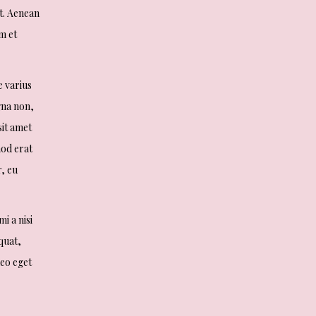
st. Aenean
m et
e varius
gna non,
sit amet
mod erat
r, eu
i a nisi
quat,
leo eget