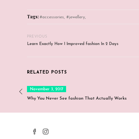
Tags:
accessories
jewellery
PREVIOUS
Learn Exactly How I Improved fashion In 2 Days
RELATED POSTS
Posted
November 3, 2017
on
Why You Never See fashion That Actually Works