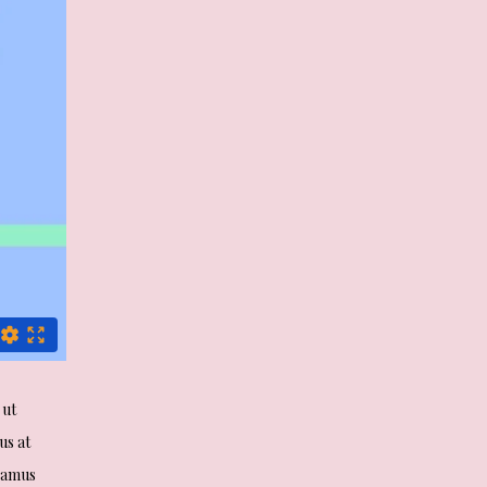
 ut
us at
ivamus