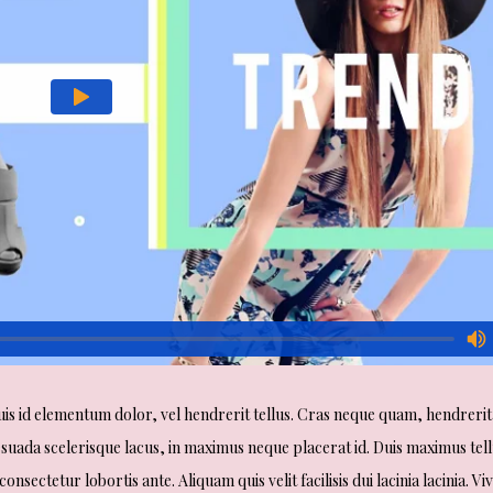
uis id elementum dolor, vel hendrerit tellus. Cras neque quam, hendrerit
uada scelerisque lacus, in maximus neque placerat id. Duis maximus tell
consectetur lobortis ante. Aliquam quis velit facilisis dui lacinia lacinia. V