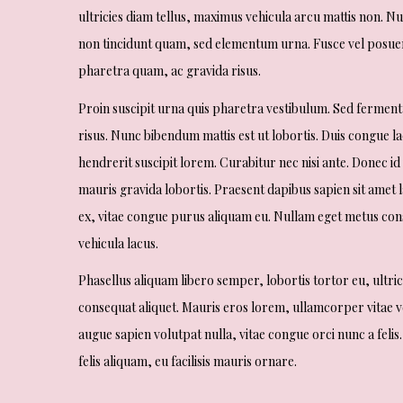
ultricies diam tellus, maximus vehicula arcu mattis non. N
non tincidunt quam, sed elementum urna. Fusce vel posuere 
pharetra quam, ac gravida risus.
Proin suscipit urna quis pharetra vestibulum. Sed fermentu
risus. Nunc bibendum mattis est ut lobortis. Duis congue la
hendrerit suscipit lorem. Curabitur nec nisi ante. Donec id 
mauris gravida lobortis. Praesent dapibus sapien sit amet 
ex, vitae congue purus aliquam eu. Nullam eget metus consec
vehicula lacus.
Phasellus aliquam libero semper, lobortis tortor eu, ultric
consequat aliquet. Mauris eros lorem, ullamcorper vitae ve
augue sapien volutpat nulla, vitae congue orci nunc a felis.
felis aliquam, eu facilisis mauris ornare.