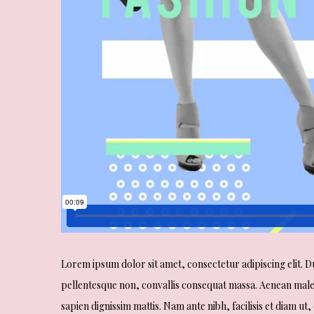
Lorem ipsum dolor sit amet, consectetur adipiscing elit. D
pellentesque non, convallis consequat massa. Aenean males
sapien dignissim mattis. Nam ante nibh, facilisis et diam ut, 